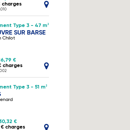
€ charges
A010
ment Type 3 - 47 m
2
VRE SUR BARSE
 Chilot
16,79 €
€ charges
A002
ent Type 3 - 51 m
2
S
henard
30,32 €
 € charges