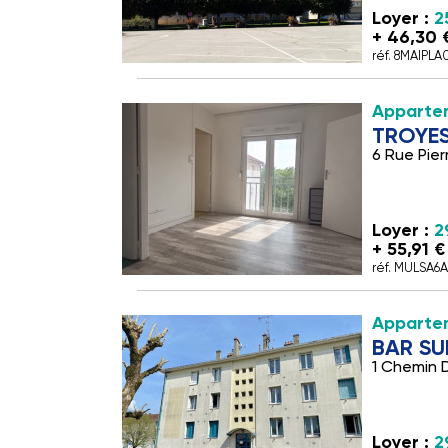
Loyer :
2
+ 46,30 
réf. 8MAIPLA
Apparte
TROYE
6 Rue Pier
Loyer :
2
+ 55,91 
réf. MULSA6
Appartem
BAR SU
1 Chemin 
Loyer :
2