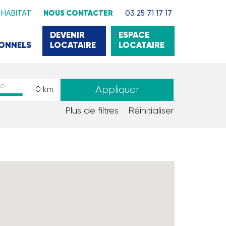
 HABITAT
NOUS CONTACTER
03 25 71 17 17
DEVENIR
ESPACE
IONNELS
LOCATAIRE
LOCATAIRE
de
Appliquer
0
km
Plus de filtres
Réinitialiser