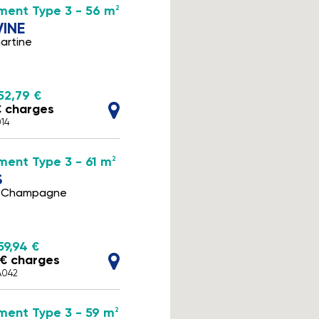
ment Type 3 - 56 m
2
VINE
artine
52,79 €
€ charges
014
ent Type 3 - 61 m
2
S
e Champagne
59,94 €
 € charges
A042
ent Type 3 - 59 m
2