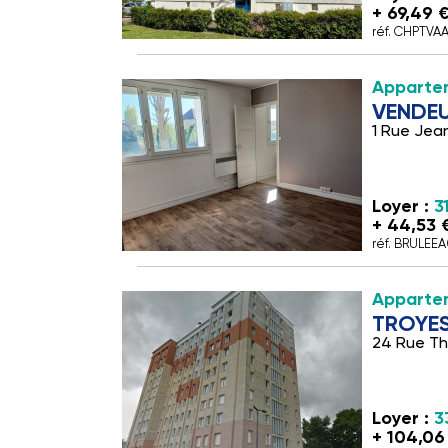
+ 69,49 
réf. CHPTVA
Apparte
VENDEU
1 Rue Jean
Loyer :
3
+ 44,53 
réf. BRULEE
Appartem
TROYE
24 Rue T
Loyer :
3
+ 104,06