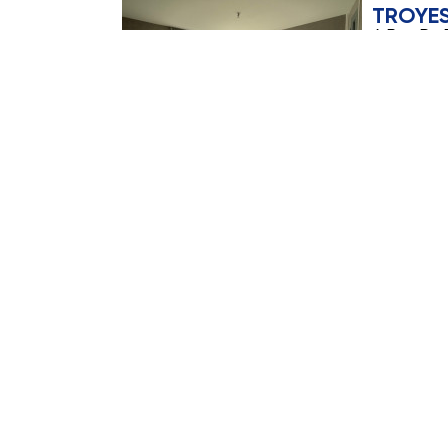
TROYE
4 Rue Du
Loyer :
3
+ 117,32 
réf. TOQU0
Apparte
LA CHA
9 Rue Mar
Loyer :
3
+ 126,65
réf. MNOEL9
Apparte
TROYE