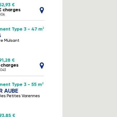
52,93 €
€ charges
006
ment Type 3 - 47 m
2
S
re Mulsant
91,28 €
€ charges
A043
ent Type 3 - 55 m
2
R AUBE
Des Petites Varennes
93,85 €