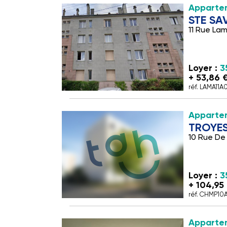
Apparte
STE SA
11 Rue Lam
Loyer :
3
+ 53,86 
réf. LAMA11A
Appartem
TROYE
10 Rue D
Loyer :
3
+ 104,95
réf. CHMP10
Appartem