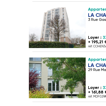
Apparte
LA CHA
3 Rue Ga
Loyer :
3
+ 195,21
réf. COHEN
Apparte
LA CHA
29 Rue Ma
Loyer :
3
+ 161,88
réf. MDF029