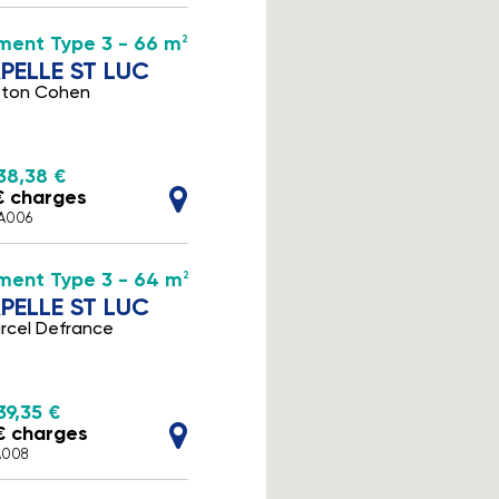
ment Type 3 - 66 m
2
PELLE ST LUC
ston Cohen
38,38 €
 € charges
3A006
ment Type 3 - 64 m
2
PELLE ST LUC
rcel Defrance
39,35 €
 € charges
A008