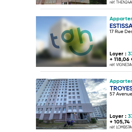
réf. THEN24
Apparte
ESTISS
17 Rue De
Loyer :
3
+ 118,06
réf. VIGNE3A
Appartem
TROYE
57 Avenu
Loyer :
3
+ 105,74
réf. LOMB57A