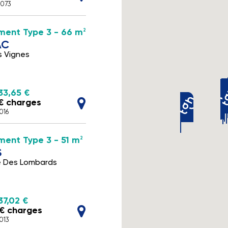
A073
ment Type 3 - 66 m
2
AC
s Vignes
33,65 €
 € charges
016
ent Type 3 - 51 m
2
S
e Des Lombards
37,02 €
 € charges
013