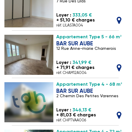
7 Rue Des Lilas
Loyer :
333,05 €
+ 51,10 € charges
réf. LILAS7A004
2
Appartement Type 5 - 66 m
BAR SUR AUBE
12 Rue Anne-marie Chamerois
Loyer :
341,99 €
+ 71,91 € charges
réf. CHAM12A004
2
Appartement Type 4 - 68 m
BAR SUR AUBE
2 Chemin Des Petites Varennes
Loyer :
346,13 €
+ 81,03 € charges
réf. CHPTVAA006
2
Appartement Type 4 - 72 m