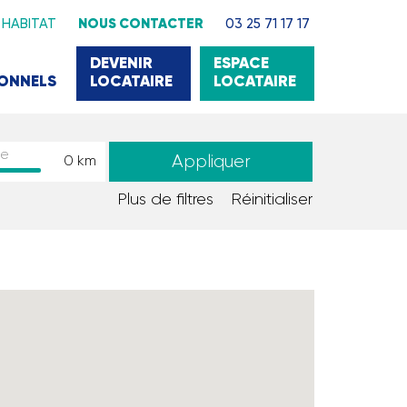
 HABITAT
NOUS CONTACTER
03 25 71 17 17
DEVENIR
ESPACE
IONNELS
LOCATAIRE
LOCATAIRE
de
Appliquer
0
km
Plus de filtres
Réinitialiser