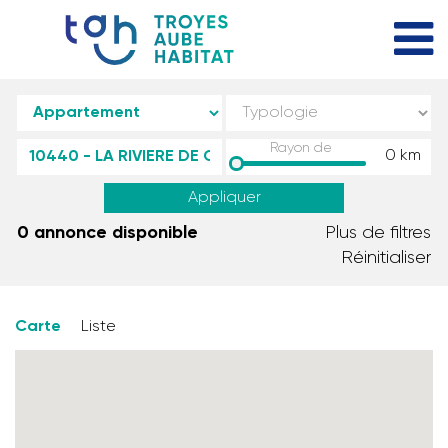
Rayon de
0
km
Appliquer
0 annonce disponible
Plus de filtres
Réinitialiser
Carte
Liste