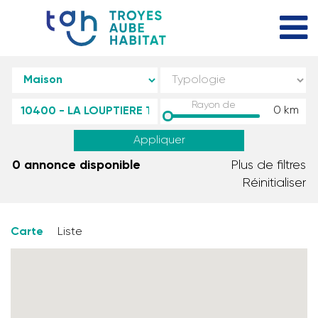
Rayon de
0
km
Appliquer
0 annonce disponible
Plus de filtres
Réinitialiser
Carte
Liste