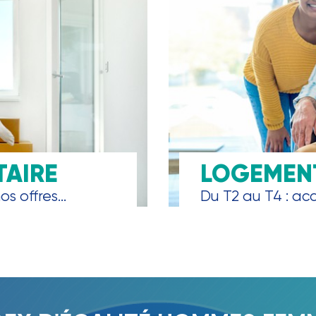
TAIRE
LOGEMENT
s offres...
Du T2 au T4 : accè