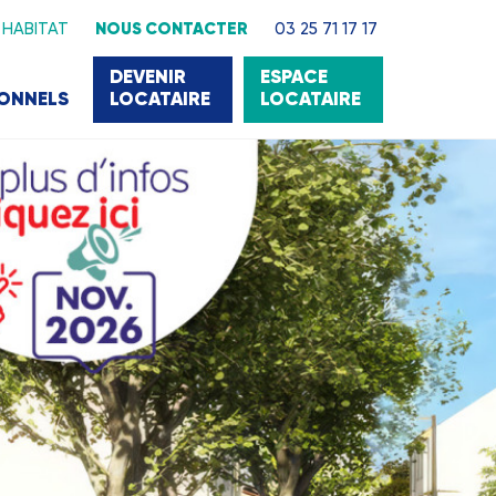
 HABITAT
NOUS CONTACTER
03 25 71 17 17
DEVENIR
ESPACE
IONNELS
LOCATAIRE
LOCATAIRE
22 000 LOGEMENTS
ans l'Aube pour vous satisfaire