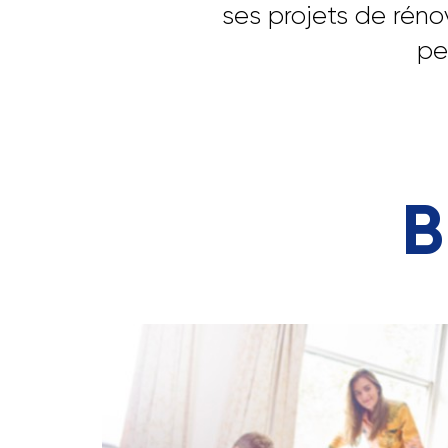
ses projets de rén
pe
B