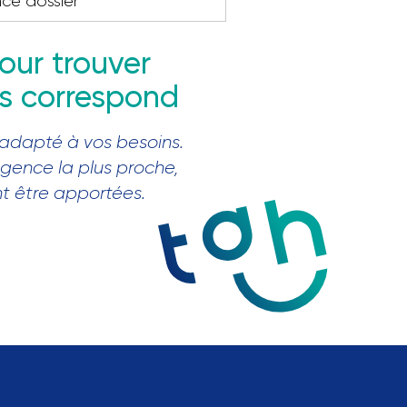
nce dossier
our trouver
us correspond
 adapté à vos besoins.
agence la plus proche,
nt être apportées.