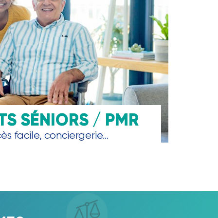
S SÉNIORS / PMR
s facile, conciergerie...