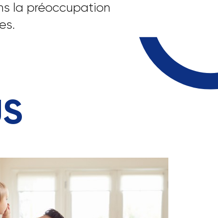
ns la préoccupation
es.
US