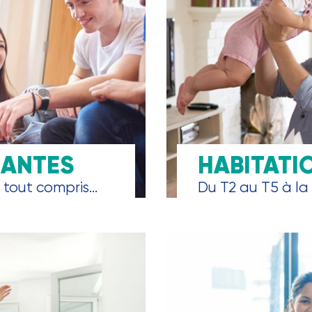
IANTES
HABITATI
tout compris...
Du T2 au T5 à la 
Choix de surface