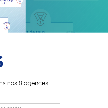
ort en
ions qui
S
ans nos 8 agences