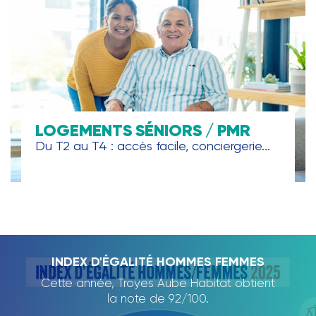
LOGEMENTS SÉNIORS / PMR
Du T2 au T4 : accès facile, conciergerie...
TROYES AUBE HABITAT, PARTENAIRE DE
INDEX D'ÉGALITÉ HOMMES FEMMES
RAPPORT D'ACTIVITÉ 2024
L'ECOLE DE LA DEUXIÈME
Cette année, Troyes Aube Habitat obtient
Nous avons le plaisir de vous présenter
CHANCE
notre rapport d'activité 2024., qui dresse
la note de 92/100.
un panorama des projets et