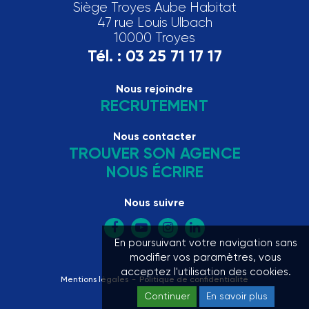
Siège Troyes Aube Habitat
47 rue Louis Ulbach
10000 Troyes
Tél. :
03 25 71 17 17
Nous rejoindre
RECRUTEMENT
Nous contacter
TROUVER SON AGENCE
NOUS ÉCRIRE
Nous suivre
En poursuivant votre navigation sans
modifier vos paramètres, vous
acceptez l'utilisation des cookies.
Mentions légales
Politique de confidentialité
Continuer
En savoir plus