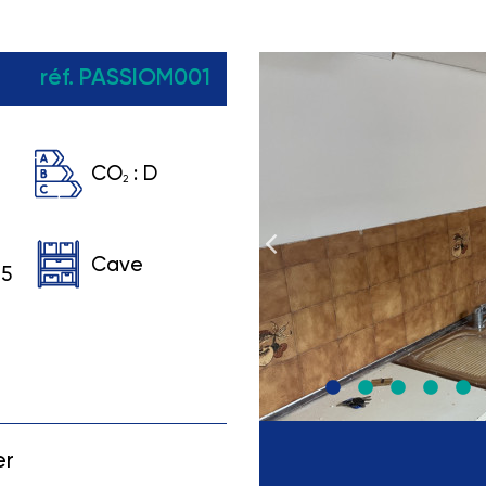
réf. PASSIOM001
CO
:
D
2
Cave
 5
er