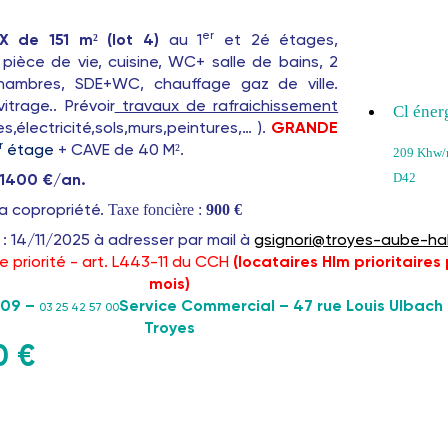
er
 de 151 m² (lot 4)
au 1
et 2é étages,
pièce de vie, cuisine, WC+ salle de bains, 2
hambres, SDE+WC, chauffage gaz de ville.
itrage.. Prévoir
travaux de rafraichissement
Cl éner
es,électricité,sols,murs,peintures,… ).
GRANDE
r
étage
+ CAVE de 40 M².
209 Khw/m
D42
 1400 €/an.
Taxe foncière
:
900 €
la copropriété.
: 14/11/2025 à adresser par mail à
gsignori@troyes-aube-hab
e priorité - art. L443-11 du CCH
(locataires Hlm prioritaires
mois)
 09 –
Service Commercial – 47 rue Louis Ulbach
03 25 42 57 00
Troyes
0 €