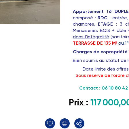
Appartement T6 DUPLEX
composé :
RDC
: entrée
,
chambres,
ETAGE
: 3 c
Menuiseries BOIS + dble v
dans l’intégralité
(sanitair
e
TERRASSE DE 135 M²
au 1
Charges de copropriété
Bien soumis au statut de 
Date limite des offres
Sous réserve de l’ordre d
Contact
: 06 10 80 42
Prix :
117 000,0