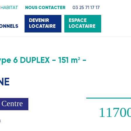
 HABITAT
NOUS CONTACTER
03 25 71 17 17
DEVENIR
ESPACE
IONNELS
LOCATAIRE
LOCATAIRE
pe 6 DUPLEX - 151 m
-
2
NE
Centre
1170
n