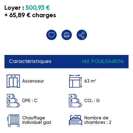
Loyer :
500,93 €
+ 65,89 € charges
Caractéristiques
réf. FOUL04A014
Ascenseur
63 m
2
DPE :
C
CO
:
G
2
Chauffage
Nombre de
individuel gaz
chambres : 2