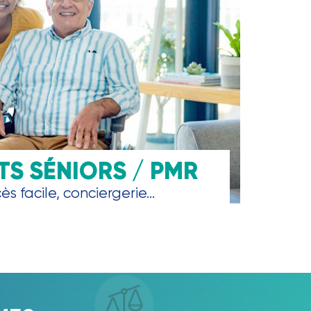
S SÉNIORS / PMR
s facile, conciergerie...