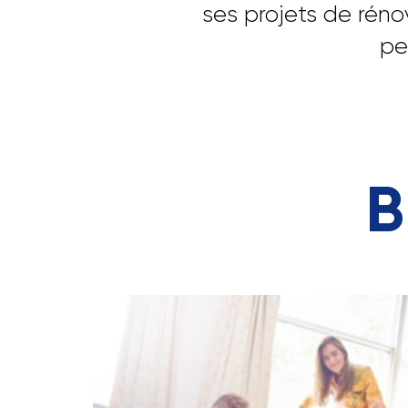
ses projets de rén
pe
B