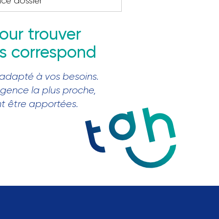
nce dossier
our trouver
us correspond
 adapté à vos besoins.
agence la plus proche,
nt être apportées.