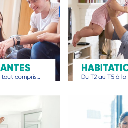
IANTES
HABITATI
tout compris...
Du T2 au T5 à la 
Choix de surface