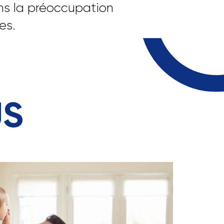
ns la préoccupation
es.
US