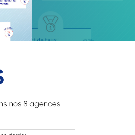
ort en
ions qui
S
ans nos 8 agences