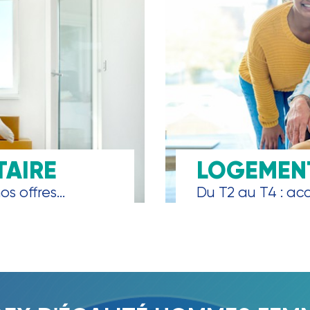
TAIRE
LOGEMENT
s offres...
Du T2 au T4 : accè