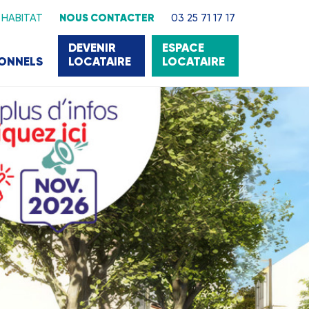
 HABITAT
NOUS CONTACTER
03 25 71 17 17
DEVENIR
ESPACE
IONNELS
LOCATAIRE
LOCATAIRE
22 000 LOGEMENTS
ans l'Aube pour vous satisfaire